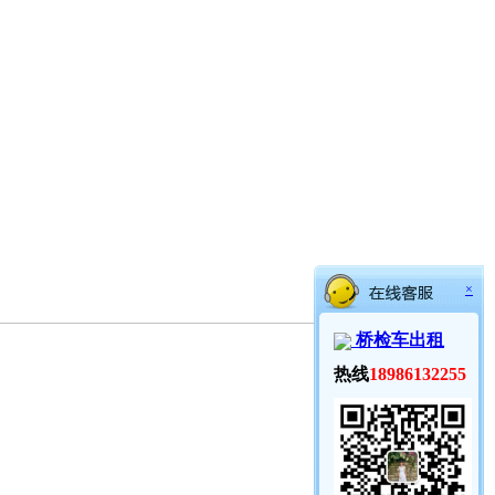
×
桥检车出租
热线
18986132255