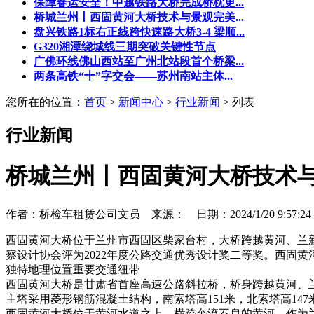
保障春运安全！中越铁路大桥完成桥枕更...
桥城兰州丨西固黄河大桥技术与景观完美...
盘兴铁路1标右正线跨快速路大桥3-4 梁顺...
G320湘潭绕城线三期突破关键性节点
广佛环线佛山西站至广州北站段首个桥梁...
两条高铁“十”字交会——苏州南站主体...
您所在的位置：
首页
>
新闻中心
>
行业新闻
> 列表
行业新闻
桥城兰州丨西固黄河大桥技术与
作者：桥检车租赁公司文员 来源： 日期：2024/1/20 9:57:2
西固黄河大桥位于兰州市西固区柴家台村，大桥跨越黄河、兰
察设计协会评为2022年度公路交通优秀设计奖二等奖。西固黄
独特地理位置重要交通纽带
西固黄河大桥是甘肃省首座高速公路斜拉桥，桥身跨越黄河、兰新
主塔采用菱形钢筋混凝土结构，南索塔高151米，北索塔高14
西固黄河大桥位于黄河水道之上，横跨奔流不息的黄河。作为