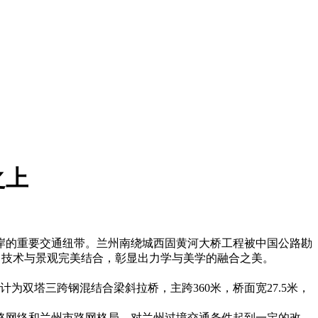
之上
岸的重要交通纽带。兰州南绕城西固黄河大桥工程被中国公路勘
”，技术与景观完美结合，彰显出力学与美学的融合之美。
双塔三跨钢混结合梁斜拉桥，主跨360米，桥面宽27.5米，
路网络和兰州市路网格局，对兰州过境交通条件起到一定的改