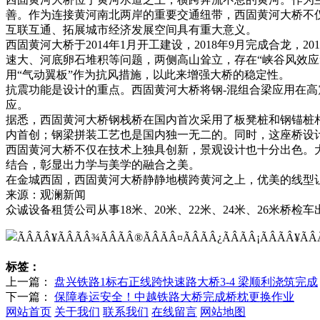
善。作为连接黄河南北两岸的重要交通纽带，西固黄河大桥不
互联互通、拓展城市经济发展空间具有重大意义。
西固黄河大桥于2014年1月开工建设，2018年9月完成合龙
速大、河底卵石堆积等问题，两侧高山耸立，存在“峡谷风效
用“气动翼板”作为抗风措施，以此来增强大桥的稳定性。
抗震功能是设计的重点。西固黄河大桥将钢-混组合梁应用在
应。
据悉，西固黄河大桥钢栈桥在国内首次采用了板凳桩和钢锚桩
内首创；钢梁拼装工艺也是国内独一无二的。同时，这座桥设
西固黄河大桥不仅在技术上独具创新，景观设计也十分出色。大
结合，彰显出力学与美学的融合之美。
在金城西固，西固黄河大桥静静地横跨黄河之上，优美的线型
来源：观澜新闻
众诚设备租赁公司从事18米、20米、22米、24米、26米
标签：
上一篇：
盘兴铁路1标右正线跨快速路大桥3-4 梁顺利浇筑完成
下一篇：
保障春运安全！中越铁路大桥完成桥枕更换作业
网站首页
关于我们
联系我们
在线留言
网站地图