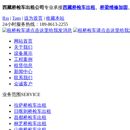
西藏桥检车出租公司
专业承接
西藏桥检车出租
、
桥梁维修加固
Rss
|
Tags
|
设为首页
|
收藏本站
24小时服务热线：
189-8613-2255
网站首页
关于我们
设备展示
工程案例
租赁信息
新闻中心
联系我们
众诚客户
业务范围
SERVICE
拉萨桥检车出租
日喀则桥检车出租
昌都桥检车出租
林芝桥检车出租
山南桥检车出租