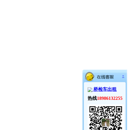
×
桥检车出租
热线
18986132255