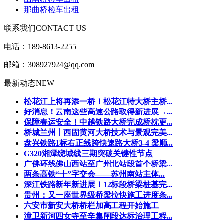
那曲桥检车出租
联系我们
CONTACT US
电话：189-8613-2255
邮箱：308927924@qq.com
最新动态
NEW
松花江上将再添一桥！松花江特大桥主桥...
好消息！云南这些高速公路取得新进展→...
保障春运安全！中越铁路大桥完成桥枕更...
桥城兰州丨西固黄河大桥技术与景观完美...
盘兴铁路1标右正线跨快速路大桥3-4 梁顺...
G320湘潭绕城线三期突破关键性节点
广佛环线佛山西站至广州北站段首个桥梁...
两条高铁“十”字交会——苏州南站主体...
深江铁路新年新进展！12标段桥梁桩基完...
贵州：又一座世界级桥梁拉快施工进度条...
六安市新安大桥桥栏加高工程开始施工
漳卫新河四女寺至辛集闸段达标治理工程...