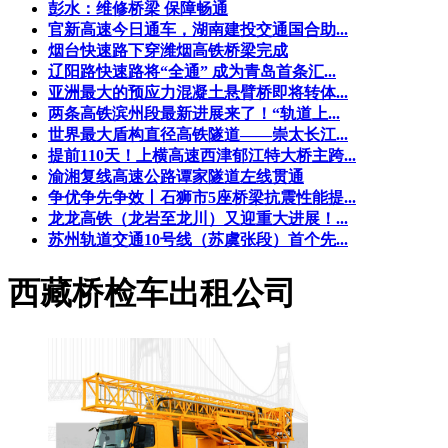
彭水：维修桥梁 保障畅通
官新高速今日通车，湖南建投交通国合助...
烟台快速路下穿潍烟高铁桥梁完成
辽阳路快速路将“全通” 成为青岛首条汇...
亚洲最大的预应力混凝土悬臂桥即将转体...
两条高铁滨州段最新进展来了！“轨道上...
世界最大盾构直径高铁隧道——崇太长江...
提前110天！上横高速西津郁江特大桥主跨...
渝湘复线高速公路谭家隧道左线贯通
争优争先争效丨石狮市5座桥梁抗震性能提...
龙龙高铁（龙岩至龙川）又迎重大进展！...
苏州轨道交通10号线（苏虞张段）首个先...
西藏桥检车出租公司