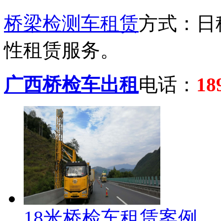
桥梁检测车租赁
方式：日
性租赁服务。
广西桥检车出租
电话：
18
18米桥检车租赁案例