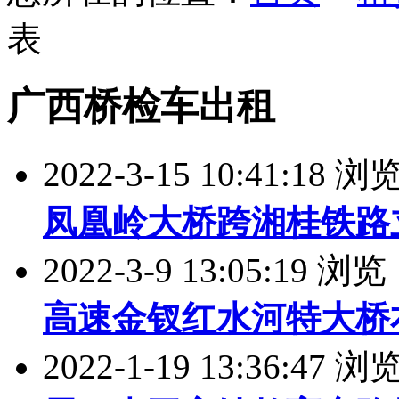
表
广西桥检车出租
2022-3-15 10:41:18 
凤凰岭大桥跨湘桂铁路
2022-3-9 13:05:19 浏
高速金钗红水河特大桥
2022-1-19 13:36:47 