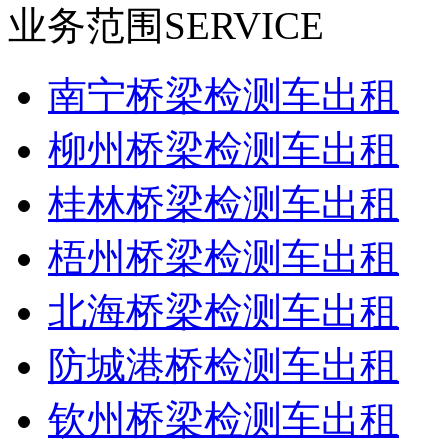
业务范围
SERVICE
南宁桥梁检测车出租
柳州桥梁检测车出租
桂林桥梁检测车出租
梧州桥梁检测车出租
北海桥梁检测车出租
防城港桥检测车出租
钦州桥梁检测车出租