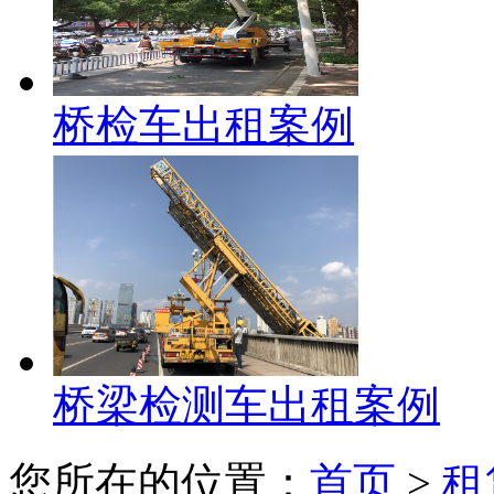
桥检车出租案例
桥梁检测车出租案例
您所在的位置：
首页
>
租