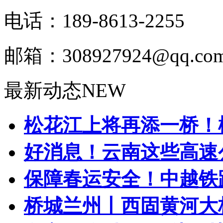
电话：189-8613-2255
邮箱：308927924@qq.co
最新动态
NEW
松花江上将再添一桥！松
好消息！云南这些高速公
保障春运安全！中越铁路
桥城兰州丨西固黄河大桥