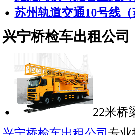
苏州轨道交通10号线（苏
兴宁桥检车出租公司
22米桥
兴宁桥检车出租公司
专业