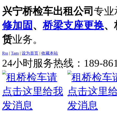
兴宁桥检车出租公司
专业
修加固
、
桥梁支座更换
、
赁
业务。
Rss
|
Tags
|
设为首页
|
收藏本站
24小时服务热线：
189-86