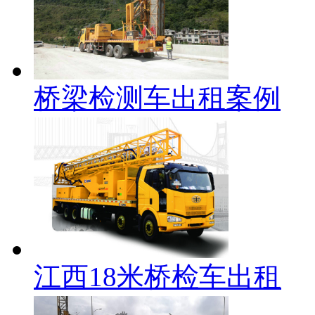
桥梁检测车出租案例
江西18米桥检车出租