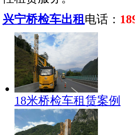
兴宁桥检车出租
电话：
18
18米桥检车租赁案例